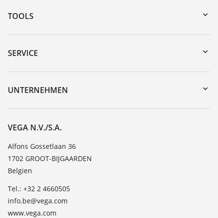
TOOLS
Download-Center
Gerätesuche (Seriennummer)
SERVICE
myVEGA
Geräterücksendung
DTM Collection/PACTware
Trainings
UNTERNEHMEN
Suche
Service
Über VEGA
Beständigkeitsliste
Kontakt
VEGA N.V./S.A.
Dielektrizitätszahlliste
News
Alfons Gossetlaan 36
TeamViewer
1702 GROOT-BIJGAARDEN
Presse
Belgien
Blog
Tel.: +32 2 4660505
info.be@vega.com
www.vega.com