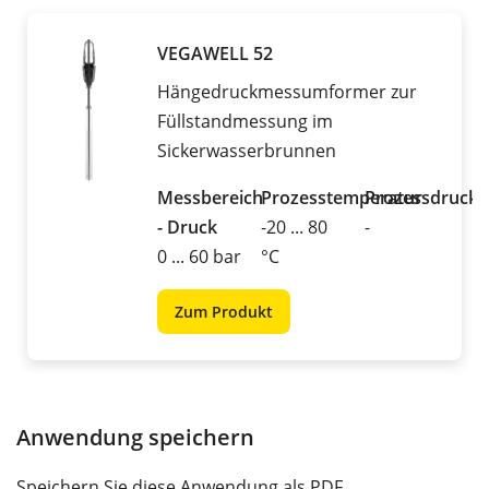
VEGAWELL 52
Hängedruckmessumformer zur
Füllstandmessung im
Sickerwasserbrunnen
Messbereich
Prozesstemperatur
Prozessdruck
- Druck
-20 ... 80
-
0 ... 60 bar
°C
Zum Produkt
Anwendung speichern
Speichern Sie diese Anwendung als PDF.