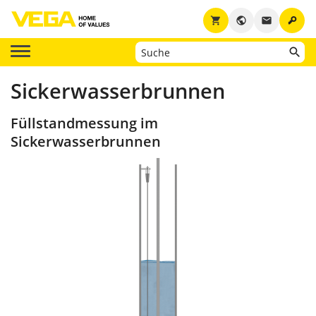
key
shopping_cart
public
email
Sickerwasserbrunnen
Füllstandmessung im
Sickerwasserbrunnen