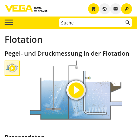
key
shopping_cart
public
email
Flotation
Pegel- und Druckmessung in der Flotation
Prozessdaten