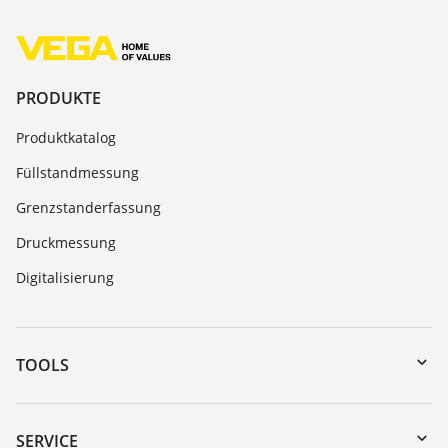
PRODUKTE
Produktkatalog
Füllstandmessung
Grenzstanderfassung
Druckmessung
Digitalisierung
TOOLS
Download-Center
Gerätesuche (Seriennummer)
SERVICE