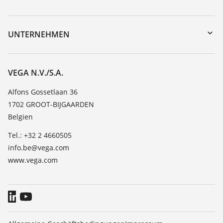
myVEGA
Geräterücksendung
DTM Collection/PACTware
Trainings
UNTERNEHMEN
Suche
Service
Über VEGA
Beständigkeitsliste
Kontakt
VEGA N.V./S.A.
Dielektrizitätszahlliste
News
Alfons Gossetlaan 36
TeamViewer
1702 GROOT-BIJGAARDEN
Presse
Belgien
Blog
Tel.: +32 2 4660505
info.be@vega.com
www.vega.com