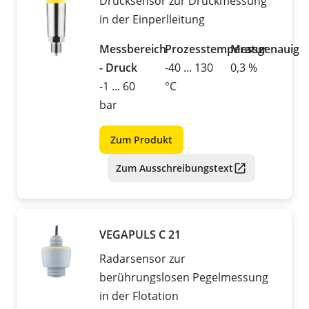
Drucksensor zur Druckmessung
in der Einperlleitung
Messbereich
Prozesstemperatur
Messgenauigke
- Druck
-40 ... 130
0,3 %
-1 ... 60
°C
bar
Zum Produkt
Zum Ausschreibungstext
VEGAPULS C 21
Radarsensor zur
berührungslosen Pegelmessung
in der Flotation