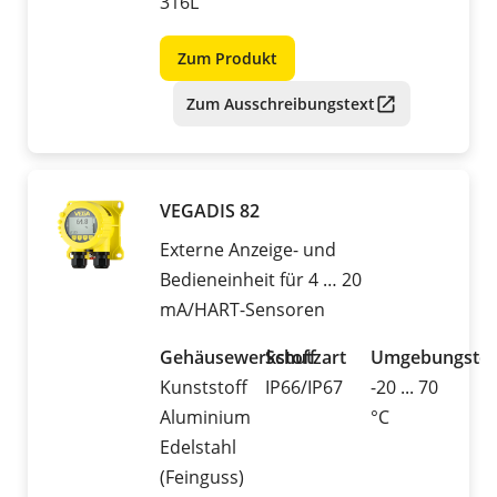
316L
Zum Produkt
Zum Ausschreibungstext
VEGADIS 82
Externe Anzeige- und
Bedieneinheit für 4 … 20
mA/HART-Sensoren
Gehäusewerkstoff
Schutzart
Umgebungstem
Kunststoff
IP66/IP67
-20 ... 70
Aluminium
°C
Edelstahl
(Feinguss)