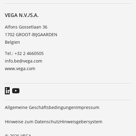
Service
Über VEGA
Beständigkeitsliste
Kontakt
VEGA N.V./S.A.
Dielektrizitätszahlliste
News
Alfons Gossetlaan 36
TeamViewer
1702 GROOT-BIJGAARDEN
Presse
Belgien
Blog
Tel.: +32 2 4660505
info.be@vega.com
www.vega.com
Allgemeine Geschäftsbedingungen
Impressum
Hinweise zum Datenschutz
Hinweisgebersystem
© 2026 VEGA