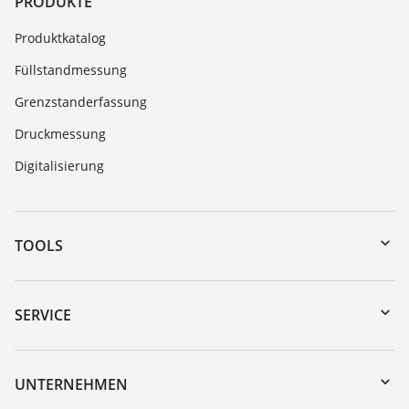
PRODUKTE
Produktkatalog
Füllstandmessung
Grenzstanderfassung
Druckmessung
Digitalisierung
TOOLS
Download-Center
Gerätesuche (Seriennummer)
SERVICE
myVEGA
Geräterücksendung
DTM Collection/PACTware
Trainings
UNTERNEHMEN
Suche