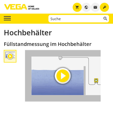
key
shopping_cart
public
email
Hochbehälter
Füllstandmessung im Hochbehälter