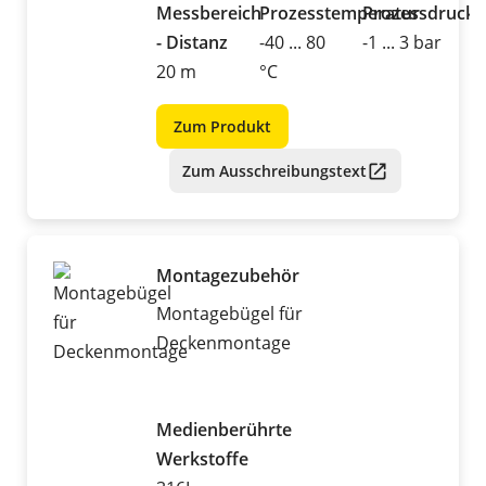
Messbereich
Prozesstemperatur
Prozessdruck
- Distanz
-40 ... 80
-1 ... 3 bar
20 m
°C
Zum Produkt
Zum Ausschreibungstext
Montagezubehör
Montagebügel für
Deckenmontage
Medienberührte
Werkstoffe