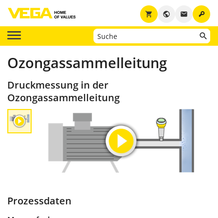
key
shopping_cart
public
email
Ozongassammelleitung
Druckmessung in der
Ozongassammelleitung
Prozessdaten