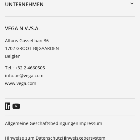
DTM Collection/PACTware
Trainings
UNTERNEHMEN
Suche
Service
Über VEGA
Beständigkeitsliste
Kontakt
VEGA N.V./S.A.
Dielektrizitätszahlliste
News
Alfons Gossetlaan 36
TeamViewer
1702 GROOT-BIJGAARDEN
Presse
Belgien
Blog
Tel.: +32 2 4660505
info.be@vega.com
www.vega.com
Allgemeine Geschäftsbedingungen
Impressum
Hinweise zum Datenschutz
Hinweisgebersystem