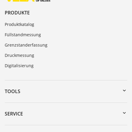
PRODUKTE
Produktkatalog
Füllstandmessung
Grenzstanderfassung
Druckmessung
Digitalisierung
TOOLS
Download-Center
Gerätesuche (Seriennummer)
SERVICE
myVEGA
Geräterücksendung