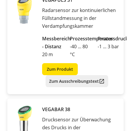
VEGAPULS 31
Radarsensor zur kontinuierlichen
Füllstandmessung in der
Verdampfungskammer
Messbereich
Prozesstemperatur
Prozessdruck
- Distanz
-40 ... 80
-1 ... 3 bar
20 m
°C
Zum Produkt
Zum Ausschreibungstext
VEGABAR 38
Drucksensor zur Überwachung
des Drucks in der