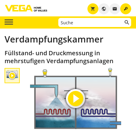
key
shopping_cart
public
email
Verdampfungskammer
Füllstand- und Druckmessung in
mehrstufigen Verdampfungsanlagen