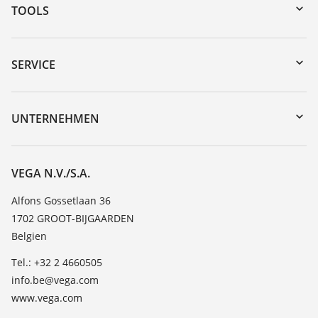
TOOLS
Download-Center
Gerätesuche (Seriennummer)
SERVICE
myVEGA
Geräterücksendung
DTM Collection/PACTware
Trainings
UNTERNEHMEN
Suche
Service
Über VEGA
Beständigkeitsliste
Kontakt
VEGA N.V./S.A.
Dielektrizitätszahlliste
News
Alfons Gossetlaan 36
TeamViewer
1702 GROOT-BIJGAARDEN
Presse
Belgien
Blog
Tel.: +32 2 4660505
info.be@vega.com
www.vega.com