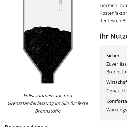
Tiermehl zum
Kostenfaktor
der festen B
Ihr Nutz
Sicher
Zuverläss
Brennstof
Wirtschaf
Genaue In
Füllstandmessung und
Komforta
Grenzstanderfassung im Silo für feste
Wartungsf
Brennstoffe