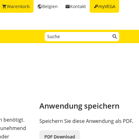
key
Warenkorb
Belgien
Kontakt
myVEGA
shopping_cart
public
email
Anwendung speichern
 benötigt.
Speichern Sie diese Anwendung als PDF.
 zunehmend
oder
PDF Download