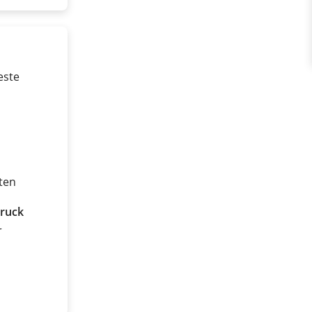
este
ten
ruck
r