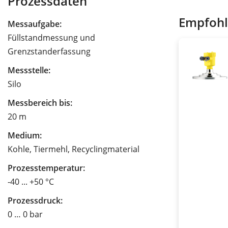
Prozessdaten
Empfohl
Messaufgabe:
Füllstandmessung und
Grenzstanderfassung
Messstelle:
Silo
Messbereich bis:
20 m
Medium:
Kohle, Tiermehl, Recyclingmaterial
Prozesstemperatur:
-40 ... +50 °C
Prozessdruck:
0 … 0 bar