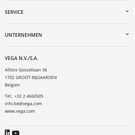
Download-Center
Gerätesuche (Seriennummer)
SERVICE
myVEGA
Geräterücksendung
DTM Collection/PACTware
Trainings
UNTERNEHMEN
Suche
Service
Über VEGA
Beständigkeitsliste
Kontakt
VEGA N.V./S.A.
Dielektrizitätszahlliste
News
Alfons Gossetlaan 36
TeamViewer
1702 GROOT-BIJGAARDEN
Presse
Belgien
Blog
Tel.: +32 2 4660505
info.be@vega.com
www.vega.com