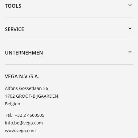
TOOLS
Download-Center
Gerätesuche (Seriennummer)
SERVICE
myVEGA
Geräterücksendung
DTM Collection/PACTware
Trainings
UNTERNEHMEN
Suche
Service
Über VEGA
Beständigkeitsliste
Kontakt
VEGA N.V./S.A.
Dielektrizitätszahlliste
News
Alfons Gossetlaan 36
TeamViewer
1702 GROOT-BIJGAARDEN
Presse
Belgien
Blog
Tel.: +32 2 4660505
info.be@vega.com
www.vega.com