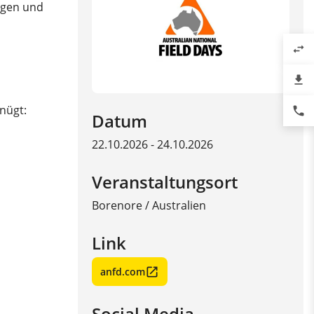
ngen und
swap_horiz
file_download
nügt:
phone
Datum
22.10.2026 - 24.10.2026
Veranstaltungsort
Borenore
/
Australien
Link
anfd.com