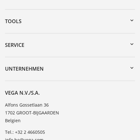
TOOLS
Download-Center
Gerätesuche (Seriennummer)
SERVICE
myVEGA
Geräterücksendung
DTM Collection/PACTware
Trainings
UNTERNEHMEN
Suche
Service
Über VEGA
Beständigkeitsliste
Kontakt
VEGA N.V./S.A.
Dielektrizitätszahlliste
News
Alfons Gossetlaan 36
TeamViewer
1702 GROOT-BIJGAARDEN
Presse
Belgien
Blog
Tel.: +32 2 4660505
info.be@vega.com