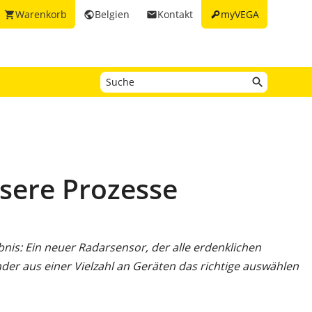
key
Warenkorb
Belgien
Kontakt
myVEGA
shopping_cart
public
email
sere Prozesse
is: Ein neuer Radarsensor, der alle erdenklichen
er aus einer Vielzahl an Geräten das richtige auswählen