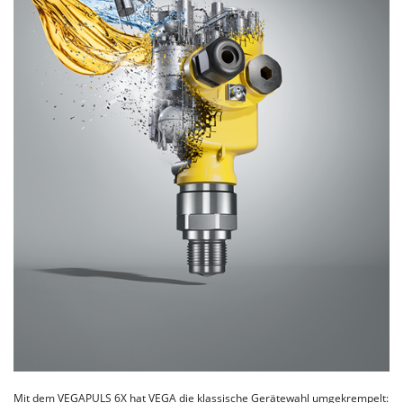
Mit dem VEGAPULS 6X hat VEGA die klassische Gerätewahl umgekrempelt: