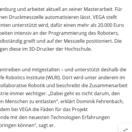
enburg und arbeitet aktuell an seiner Masterarbeit. Für
hen Druckmesszelle automatisieren lässt. VEGA stellt
ten unterstützt wird, dafür einen mehr als 20.000 Euro
rbeiten intensiv an der Programmierung des Roboters,
lbständig greift und auf der Messzelle positioniert. Die
tigen diese im 3D-Drucker der Hochschule.
antreiben und mitgestalten – und unterstützt deshalb die
fe Robotics Institute (WLRI). Dort wird unter anderem im
 kollaborative Robotik und beschreibt die Zusammenarbeit
rie immer wichtiger. „Dabei geht es nicht darum, den
n Menschen zu entlasten“, erklärt Dominik Fehrenbach,
 dem bei VEGA die Fäden für das Projekt
rende mit den neuesten Technologien Erfahrungen
bringen können“, sagt er.
swap_horiz