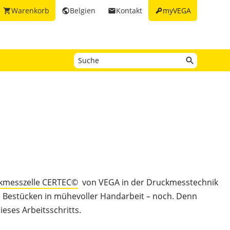
key
Warenkorb
Belgien
Kontakt
myVEGA
shopping_cart
public
email
kmesszelle CERTEC©
von VEGA in der Druckmesstechnik
 Bestücken in mühevoller Handarbeit – noch. Denn
ieses Arbeitsschritts.