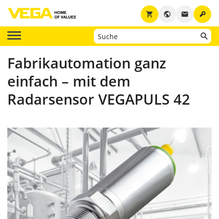
key
shopping_cart
public
email
Fabrikautomation ganz
einfach – mit dem
Radarsensor VEGAPULS 42