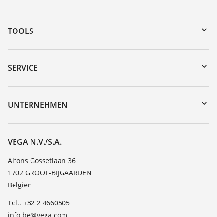
TOOLS
Download-Center
Gerätesuche (Seriennummer)
SERVICE
myVEGA
Geräterücksendung
DTM Collection/PACTware
Trainings
UNTERNEHMEN
Suche
Service
Über VEGA
Beständigkeitsliste
Kontakt
VEGA N.V./S.A.
Dielektrizitätszahlliste
News
Alfons Gossetlaan 36
TeamViewer
1702 GROOT-BIJGAARDEN
Presse
Belgien
Blog
Tel.: +32 2 4660505
info.be@vega.com