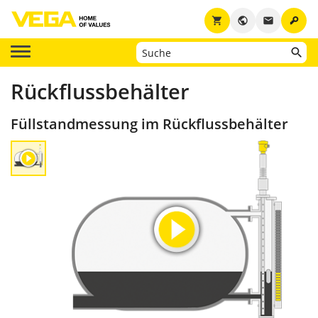
key
shopping_cart
public
email
Rückflussbehälter
Füllstandmessung im Rückflussbehälter