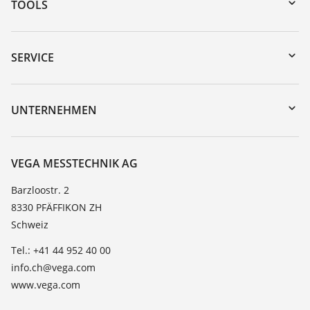
TOOLS
Download-Center
Gerätesuche (Seriennummer)
SERVICE
myVEGA
Geräterücksendung
DTM Collection/PACTware
Trainings
UNTERNEHMEN
Suche
Service
Über VEGA
Beständigkeitsliste
Kontakt
VEGA MESSTECHNIK AG
Dielektrizitätszahlliste
News
Barzloostr. 2
TeamViewer
8330 PFÄFFIKON ZH
Presse
Schweiz
Blog
Tel.: +41 44 952 40 00
info.ch@vega.com
www.vega.com