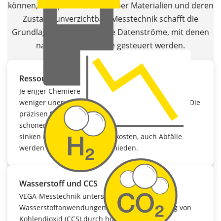
können, sind präzise Daten über Materialien und deren
Zustand unverzichtbar. Messtechnik schafft die
Grundlage für transparente Datenströme, mit denen
nachhaltige Prozesse gesteuert werden.
Ressourcenschonung und Abfallreduktion
Je enger Chemiereaktionen geführt werden, desto
weniger unerwünschte Nebenprodukte entstehen. Die
präzisen Sensoren von VEGA helfen Ressourcen zu
schonen und den Energieeinsatz zu minimieren. So
sinken nicht nur die Betriebskosten, auch Abfälle
werden auf diese Weise vermieden.
Wasserstoff und CCS
VEGA-Messtechnik unterstützt
Wasserstoffanwendungen und die Speicherung von
Kohlendioxid (CCS) durch hochpräzise und