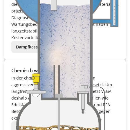
diese Langzeitstabilität durch hochwertige Materialien,
präzise Bauteile und selbstüberwachende
Diagnosesysteme. Durch den geringeren
Wartungsbedarf und die Kalibrierstabilität haben
langzeitstabile Sensoren im Betrieb klare
Kostenvorteile.
Dampfkessel
Chemisch widerstandsfähig
In der chemischen Industrie sind Sensoren
aggressiven und korrosiven Medien ausgesetzt. Um
langfristig präzise Ergebnisse zu liefern, setzt VEGA
deshalb auf chemisch beständige Materialien wie
Edelstahl, Hastelloy und Titan sowie PTFE- und PFA-
Beschichtungen. Diese schützen zuverlässig gegen
extreme Chemikalien, wie Säuren und Laugen.
Harnstoffreaktor