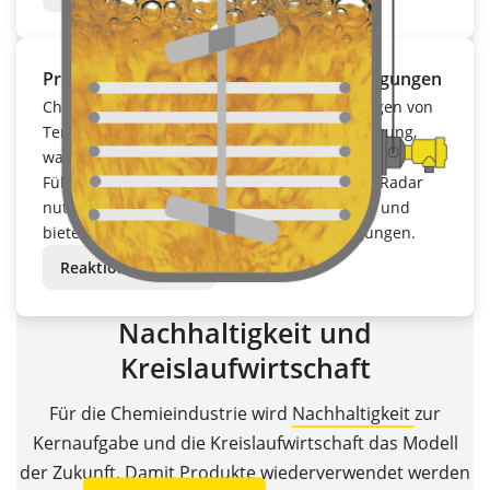
Präzise bei schwankenden Prozessbedingungen
Chemische Prozesse unterliegen Schwankungen von
Temperatur, Druck und Medienzusammensetzung,
was präzise Messungen erschwert. VEGA-
Füllstandsensoren mit Radar oder geführtem Radar
nutzen Temperatur- und Druckkompensation und
bieten Prozesssicherheit unter allen Bedingungen.
Reaktionsbehälter
Nachhaltigkeit und
Kreislaufwirtschaft
Für die Chemieindustrie wird
Nachhaltigkeit
zur
Kernaufgabe und die Kreislaufwirtschaft das Modell
der Zukunft. Damit Produkte wiederverwendet werden