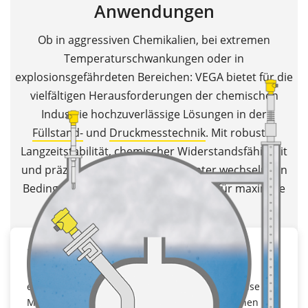
Anwendungen
Ob in aggressiven Chemikalien, bei extremen
Temperaturschwankungen oder in
explosionsgefährdeten Bereichen: VEGA bietet für die
vielfältigen Herausforderungen der chemischen
Industrie hochzuverlässige Lösungen in der
Füllstand-
und
Druckmesstechnik
. Mit robuster
Langzeitstabilität, chemischer Widerstandsfähigkeit
und präzisen Messungen selbst unter wechselnden
Bedingungen sorgen
VEGA-Sensoren
für maximale
Prozesssicherheit.
Langzeitstabilität
In Chemieanlagen müssen Sensoren auch unter
extremen Bedingungen über Jahre hinweg präzise
Messergebnisse liefern. VEGA-Sensoren erreichen