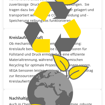
zuverlässige Druck- und Füllstandmessungen. Sie
tragen dazu bei, dass Wasserstoff sicher gelagert und
transportiert wird und die CO₂-Abscheidung und -
Speicherung reibungslos funktionieren.
Kreislaufwirtschaft
Ob mechanisches oder chemisches Recycling:
Kreisläufe benötigen präzise Daten. Sensoren für
Füllstand und Druck ermöglichen eine effiziente
Materialtrennung, während sie im chemischen
Recycling für optimale Prozessbedingungen sorgen.
VEGA-Sensoren leisten so einen wesentlichen Beitrag
zur Ressourcenschonung und Effizienz in der
Kreislaufwirtschaft.
Nachhaltige Messtechnik
Auch in Chemieanlagen gehören langlebige, robuste