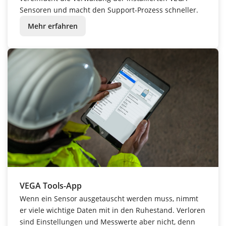
Sensoren und macht den Support-Prozess schneller.
Mehr erfahren
VEGA Tools-App
Wenn
ein
S
ensor
ausgetauscht
werden
muss,
nimmt
er
viele
wichtige
D
aten
mit in den
Ruhestand
.
Verloren
sind
Einstellungen
und
Messwerte
aber
nicht,
denn