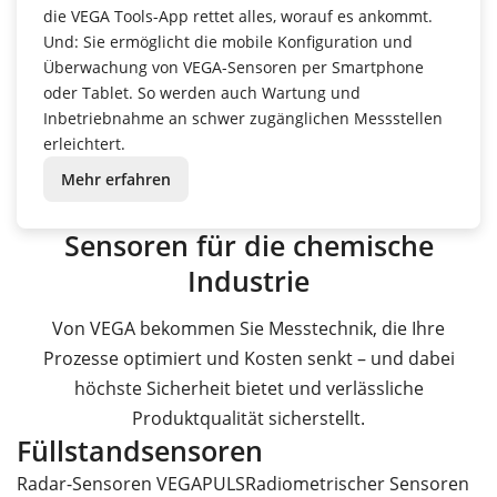
die VEGA Tools-App
rettet
alles
,
worauf
es
ankommt
.
Und: Sie
ermöglicht
die mobile
Konfiguration
und
Überwachung
von VEGA-
Sensoren
per Smartphone
oder
Tablet. So
werden auch
Wartung
und
Inbetriebnahme
an
schwer
zugänglichen
Messs
tellen
erleichtert
.
Mehr erfahren
Sensoren für die chemische
Industrie
Von VEGA bekommen Sie Messtechnik, die Ihre
Prozesse optimiert und Kosten senkt – und dabei
höchste Sicherheit bietet und verlässliche
Produktqualität sicherstellt.
Füllstandsensoren
Radar-Sensoren VEGAPULS
Radiometrischer Sensoren