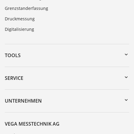
Grenzstanderfassung
Druckmessung
Digitalisierung
TOOLS
Download-Center
Gerätesuche (Seriennummer)
SERVICE
myVEGA
Geräterücksendung
DTM Collection/PACTware
Trainings
UNTERNEHMEN
Suche
Service
Über VEGA
Beständigkeitsliste
Kontakt
VEGA MESSTECHNIK AG
Dielektrizitätszahlliste
News