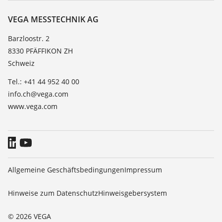
Beständigkeitsliste
Kontakt
VEGA MESSTECHNIK AG
Dielektrizitätszahlliste
News
Barzloostr. 2
TeamViewer
8330 PFÄFFIKON ZH
Presse
Schweiz
Blog
Tel.: +41 44 952 40 00
info.ch@vega.com
www.vega.com
Allgemeine Geschäftsbedingungen
Impressum
Hinweise zum Datenschutz
Hinweisgebersystem
© 2026 VEGA