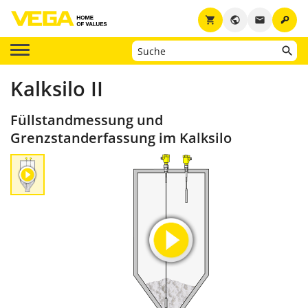
key
shopping_cart
public
email
Kalksilo II
Füllstandmessung und
Grenzstanderfassung im Kalksilo