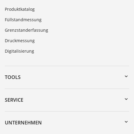
Produktkatalog
Füllstandmessung
Grenzstanderfassung
Druckmessung
Digitalisierung
TOOLS
Download-Center
Gerätesuche (Seriennummer)
SERVICE
myVEGA
Geräterücksendung
DTM Collection/PACTware
Trainings
UNTERNEHMEN
Suche
Service
Über VEGA