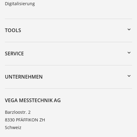
Digitalisierung
TOOLS
Download-Center
Gerätesuche (Seriennummer)
SERVICE
myVEGA
Geräterücksendung
DTM Collection/PACTware
Trainings
UNTERNEHMEN
Suche
Service
Über VEGA
Beständigkeitsliste
Kontakt
VEGA MESSTECHNIK AG
Dielektrizitätszahlliste
News
Barzloostr. 2
TeamViewer
8330 PFÄFFIKON ZH
Presse
Schweiz
Blog