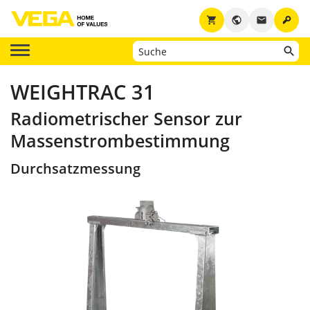
key
shopping_cart
public
email
WEIGHTRAC 31
Radiometrischer Sensor zur
Massenstrombestimmung
Durchsatzmessung