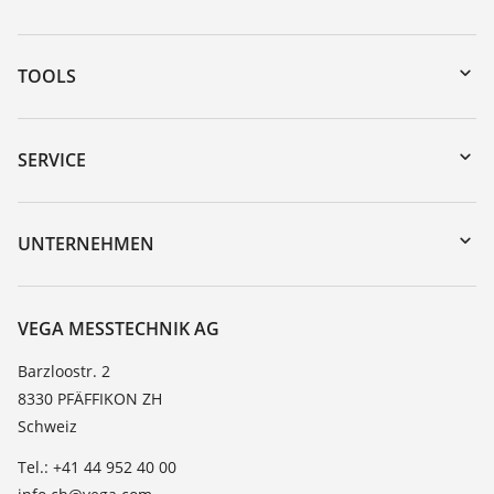
TOOLS
Download-Center
Gerätesuche (Seriennummer)
SERVICE
myVEGA
Geräterücksendung
DTM Collection/PACTware
Trainings
UNTERNEHMEN
Suche
Service
Über VEGA
Beständigkeitsliste
Kontakt
VEGA MESSTECHNIK AG
Dielektrizitätszahlliste
News
Barzloostr. 2
TeamViewer
8330 PFÄFFIKON ZH
Presse
Schweiz
Blog
Tel.: +41 44 952 40 00