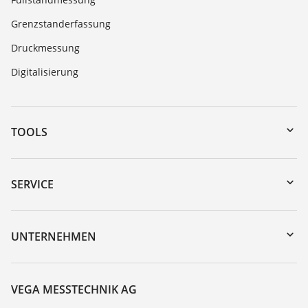
Grenzstanderfassung
Druckmessung
Digitalisierung
TOOLS
Download-Center
Gerätesuche (Seriennummer)
SERVICE
myVEGA
Geräterücksendung
DTM Collection/PACTware
Trainings
UNTERNEHMEN
Suche
Service
Über VEGA
Beständigkeitsliste
Kontakt
VEGA MESSTECHNIK AG
Dielektrizitätszahlliste