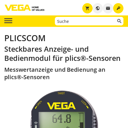
key
shopping_cart
public
email
PLICSCOM
Steckbares Anzeige- und
Bedienmodul für plics®-Sensoren
Messwertanzeige und Bedienung an
plics®-Sensoren