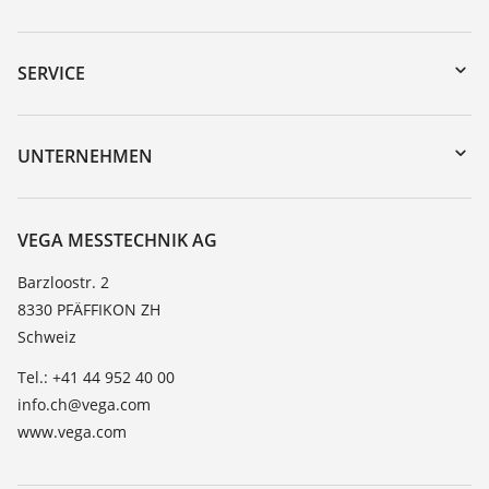
Download-Center
Gerätesuche (Seriennummer)
SERVICE
myVEGA
Geräterücksendung
DTM Collection/PACTware
Trainings
UNTERNEHMEN
Suche
Service
Über VEGA
Beständigkeitsliste
Kontakt
VEGA MESSTECHNIK AG
Dielektrizitätszahlliste
News
Barzloostr. 2
TeamViewer
8330 PFÄFFIKON ZH
Presse
Schweiz
Blog
Tel.: +41 44 952 40 00
info.ch@vega.com
www.vega.com