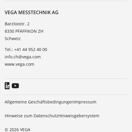
Über VEGA
Beständigkeitsliste
Kontakt
VEGA MESSTECHNIK AG
Dielektrizitätszahlliste
News
Barzloostr. 2
TeamViewer
8330 PFÄFFIKON ZH
Presse
Schweiz
Blog
Tel.: +41 44 952 40 00
info.ch@vega.com
www.vega.com
Allgemeine Geschäftsbedingungen
Impressum
Hinweise zum Datenschutz
Hinweisgebersystem
© 2026 VEGA