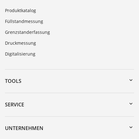
Produktkatalog
Füllstandmessung
Grenzstanderfassung
Druckmessung
Digitalisierung
TOOLS
Download-Center
Gerätesuche (Seriennummer)
SERVICE
myVEGA
Geräterücksendung
DTM Collection/PACTware
Trainings
UNTERNEHMEN
Suche
Service