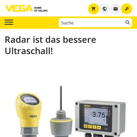
key
shopping_cart
public
email
Radar ist das bessere
Ultraschall!