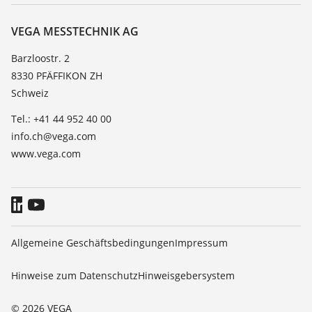
Über VEGA
Beständigkeitsliste
Kontakt
VEGA MESSTECHNIK AG
Dielektrizitätszahlliste
News
Barzloostr. 2
TeamViewer
8330 PFÄFFIKON ZH
Presse
Schweiz
Blog
Tel.: +41 44 952 40 00
info.ch@vega.com
www.vega.com
Allgemeine Geschäftsbedingungen
Impressum
Hinweise zum Datenschutz
Hinweisgebersystem
© 2026 VEGA