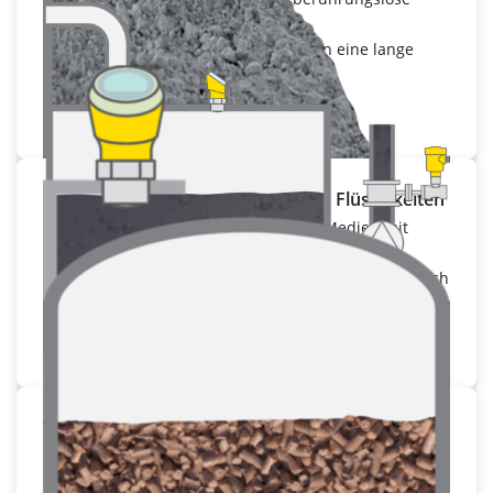
Messung
Hochbeständige Materialien stellen eine lange
Lebensdauer sicher
Zur Anwendung
Lagerbehälter für Schüttgüter und Flüssigkeiten
Messung bis zum Boden auch bei Medien mit
niedriger Dielektrizitätszahl
Optimale Ausnutzung des Behältervolumens durch
geringe Blockdistanzen
Zur Anwendung
Von außen messen
Zuverlässige Messung durch den Behälter
hindurch