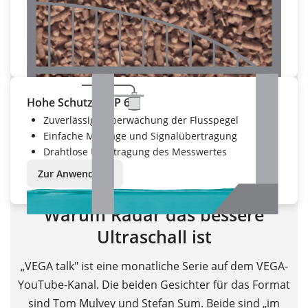
Installation nachträglich ohne Öffnung des
Behälters möglich
Zur Anwendung
Hohe Schutzart IP 68
Zuverlässige Überwachung der Flusspegel
Einfache Montage und Signalübertragung
Drahtlose Übertragung des Messwertes
Zur Anwendung
Warum Radar das bessere
Ultraschall ist
„VEGA talk" ist eine monatliche Serie auf dem VEGA-
YouTube-Kanal. Die beiden Gesichter für das Format
sind Tom Mulvey und Stefan Sum. Beide sind „im