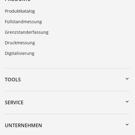
Produktkatalog
Füllstandmessung
Grenzstanderfassung
Druckmessung
Digitalisierung
TOOLS
Download-Center
Gerätesuche (Seriennummer)
SERVICE
myVEGA
Geräterücksendung
DTM Collection/PACTware
Trainings
UNTERNEHMEN
Suche
Service