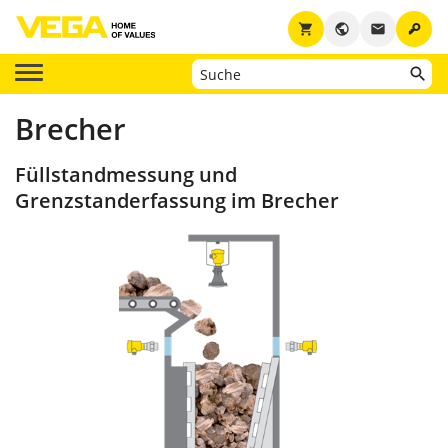
key
shopping_cart
public
email
Brecher
Füllstandmessung und
Grenzstanderfassung im Brecher