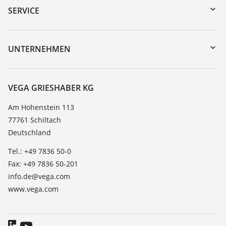
Gerätesuche (Seriennummer)
SERVICE
myVEGA
Geräterücksendung
DTM Collection/PACTware
Trainings
UNTERNEHMEN
Suche
Service
Karriere
Beständigkeitsliste
Über VEGA
VEGA GRIESHABER KG
Dielektrizitätszahlliste
Kontakt
Am Hohenstein 113
TeamViewer
77761 Schiltach
News
Deutschland
Presse
Tel.: +49 7836 50-0
Blog
Fax: +49 7836 50-201
info.de@vega.com
www.vega.com