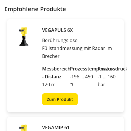
Empfohlene Produkte
VEGAPULS 6X
Berührungslose
Füllstandmessung mit Radar im
Brecher
Messbereich
Prozesstemperatur
Prozessdruck
- Distanz
-196 ... 450
-1 ... 160
120 m
°C
bar
Zum Produkt
VEGAMIP 61