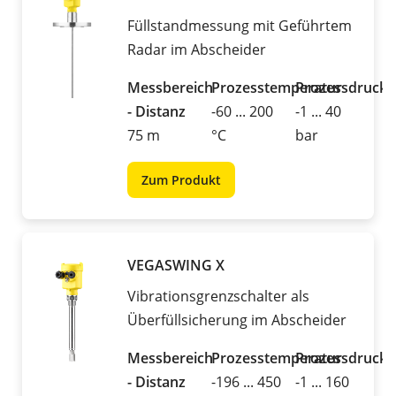
Füllstandmessung mit Geführtem
Radar im Abscheider
Messbereich
Prozesstemperatur
Prozessdruck
- Distanz
-60 ... 200
-1 ... 40
75 m
°C
bar
Zum Produkt
VEGASWING X
Vibrationsgrenzschalter als
Überfüllsicherung im Abscheider
Messbereich
Prozesstemperatur
Prozessdruck
- Distanz
-196 ... 450
-1 ... 160