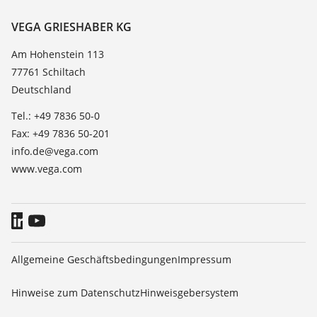
Beständigkeitsliste
Über VEGA
VEGA GRIESHABER KG
Dielektrizitätszahlliste
Kontakt
Am Hohenstein 113
TeamViewer
77761 Schiltach
News
Deutschland
Presse
Tel.: +49 7836 50-0
Blog
Fax: +49 7836 50-201
info.de@vega.com
www.vega.com
Allgemeine Geschäftsbedingungen
Impressum
Hinweise zum Datenschutz
Hinweisgebersystem