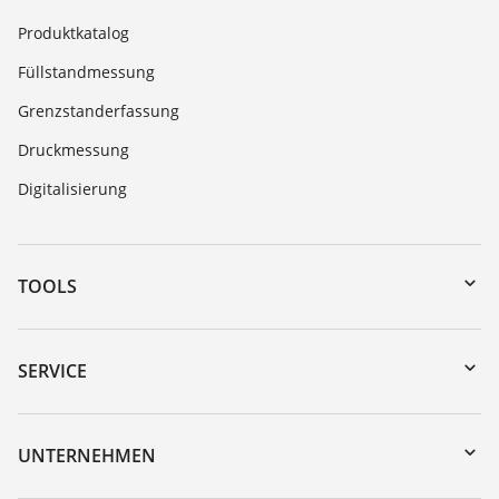
Produktkatalog
Füllstandmessung
Grenzstanderfassung
Druckmessung
Digitalisierung
TOOLS
Download-Center
Gerätesuche (Seriennummer)
SERVICE
myVEGA
Geräterücksendung
DTM Collection/PACTware
Trainings
UNTERNEHMEN
Suche
Service
Karriere