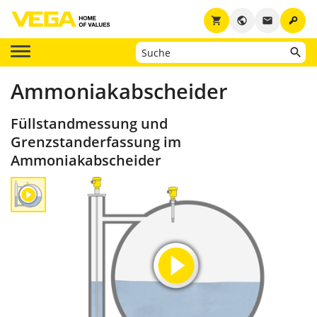
key
shopping_cart
public
email
Ammoniakabscheider
Füllstandmessung und
Grenzstanderfassung im
Ammoniakabscheider