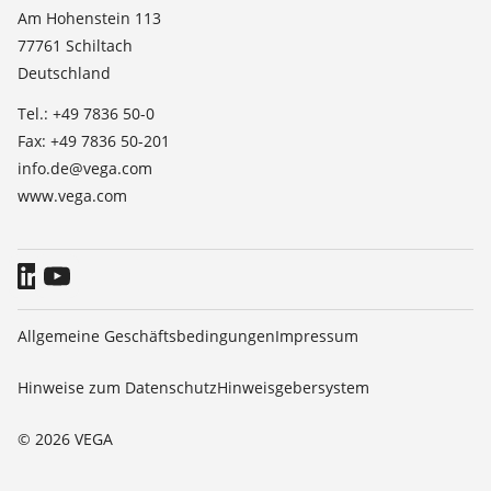
Dielektrizitätszahlliste
Kontakt
Am Hohenstein 113
TeamViewer
77761 Schiltach
News
Deutschland
Presse
Tel.: +49 7836 50-0
Blog
Fax: +49 7836 50-201
info.de@vega.com
www.vega.com
Allgemeine Geschäftsbedingungen
Impressum
Hinweise zum Datenschutz
Hinweisgebersystem
© 2026 VEGA