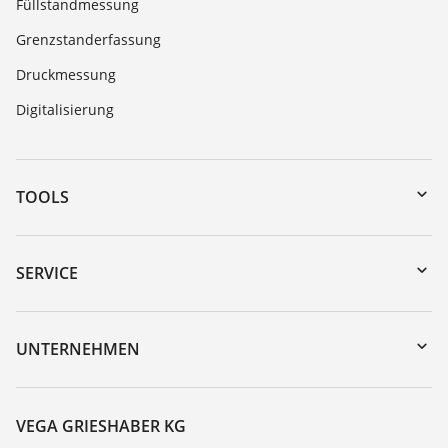
Füllstandmessung
Grenzstanderfassung
Druckmessung
Digitalisierung
TOOLS
Download-Center
Gerätesuche (Seriennummer)
SERVICE
myVEGA
Geräterücksendung
DTM Collection/PACTware
Trainings
UNTERNEHMEN
Suche
Service
Karriere
Beständigkeitsliste
Über VEGA
VEGA GRIESHABER KG