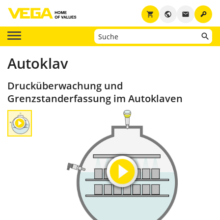
key
shopping_cart
public
email
Autoklav
Drucküberwachung und
Grenzstanderfassung im Autoklaven