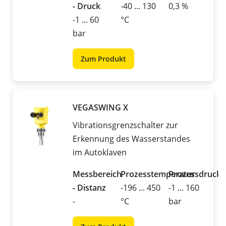
- Druck
-40 ... 130
0,3 %
-1 ... 60
°C
bar
Zum Produkt
VEGASWING X
Vibrationsgrenzschalter zur
Erkennung des Wasserstandes
im Autoklaven
Messbereich
Prozesstemperatur
Prozessdruck
- Distanz
-196 ... 450
-1 ... 160
-
°C
bar