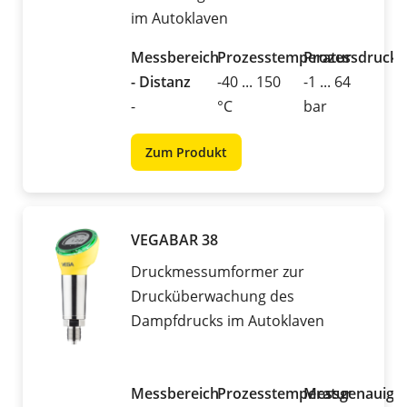
im Autoklaven
Messbereich
Prozesstemperatur
Prozessdruck
- Distanz
-40 ... 150
-1 ... 64
-
°C
bar
Zum Produkt
VEGABAR 38
Druckmessumformer zur
Drucküberwachung des
Dampfdrucks im Autoklaven
Messbereich
Prozesstemperatur
Messgenauigke