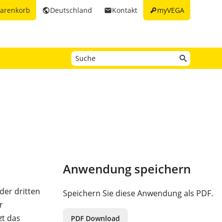
key
arenkorb
Deutschland
Kontakt
myVEGA
public
email
Anwendung speichern
der dritten
Speichern Sie diese Anwendung als PDF.
r
zt das
PDF Download