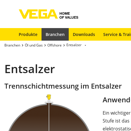
Produkte
Branchen
Downloads
Service & Tra
Entsalzer
Branchen
Öl und Gas
Offshore
Entsalzer
Trennschichtmessung im Entsalzer
Anwend
Ein wichtige
Stufe ist da
elektrostati