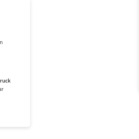
on
ruck
ar