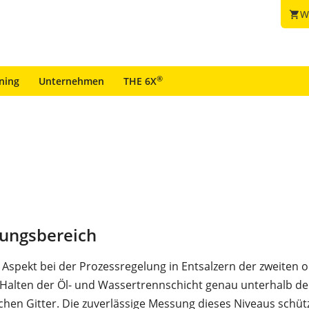
W
shopping_cart
®
ining
Unternehmen
THE 6X
ungsbereich
r Aspekt bei der Prozessregelung in Entsalzern der zweiten o
s Halten der Öl- und Wassertrennschicht genau unterhalb de
schen Gitter. Die zuverlässige Messung dieses Niveaus schüt