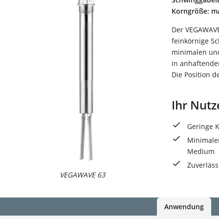
Korngröße: m
Der VEGAWAVE 
feinkörnige S
minimalen und
in anhaftende
Die Position d
Ihr Nutz
Geringe 
Minimale
Medium
Zuverläs
VEGAWAVE 63
Anwendung