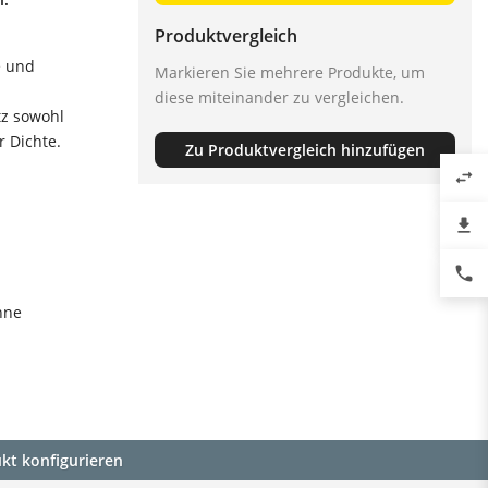
Produktvergleich
e und
Markieren Sie mehrere Produkte, um
diese miteinander zu vergleichen.
tz sowohl
r Dichte.
Zu Produktvergleich hinzufügen
swap_horiz
file_download
phone
hne
kt konfigurieren