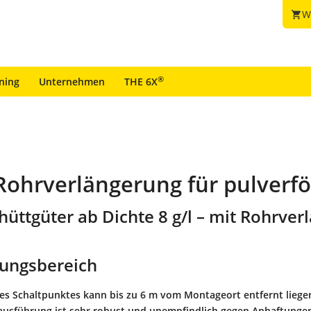
W
shopping_cart
®
ining
Unternehmen
THE 6X
 Rohrverlängerung für pulverf
hüttgüter ab Dichte 8 g/l – mit Rohrve
ungsbereich
des Schaltpunktes kann bis zu 6 m vom Montageort entfernt liegen
usführung ist sehr robust und unempfindlich gegen Anhaftunge