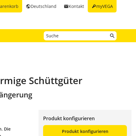
key
arenkorb
Deutschland
Kontakt
myVEGA
public
email
örmige Schüttgüter
rlängerung
Produkt konfigurieren
. Die
Produkt konfigurieren
n.