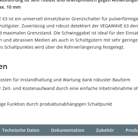
ax. 10 mm
63 ist ein universell einsetzbarer Grenzschalter für pulverförmig
chüttgüter. Zuverlässig und robust detektiert der VEGAWAVE 63 den
 maximalen Grenzstand. Die Schwinggabel ist ideal für den Einsa
n und abrasiven Medien als auch in Schüttgütern mit sehr geringe
es Schaltpunktes wird über die Rohrverlängerung festgelegt.
en
Kosten für Instandhaltung und Wartung dank robuster Bauform
r Zeit- und Kostenaufwand durch eine einfache Inbetriebnahme o
sige Funktion durch produktunabhängigen Schaltpunkt
Technische Daten
Dokumentation
Zubehör
Produ