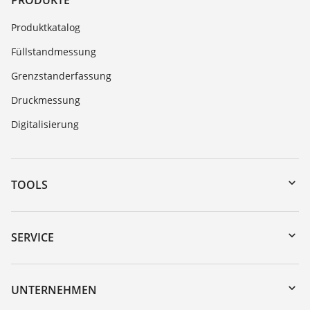
PRODUKTE
Produktkatalog
Füllstandmessung
Grenzstanderfassung
Druckmessung
Digitalisierung
TOOLS
Download-Center
Gerätesuche (Seriennummer)
SERVICE
myVEGA
Geräterücksendung
DTM Collection/PACTware
Trainings
UNTERNEHMEN
Suche