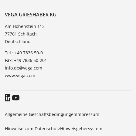
Service
Karriere
Beständigkeitsliste
Über VEGA
VEGA GRIESHABER KG
Dielektrizitätszahlliste
Kontakt
Am Hohenstein 113
TeamViewer
77761 Schiltach
News
Deutschland
Presse
Tel.: +49 7836 50-0
Blog
Fax: +49 7836 50-201
info.de@vega.com
www.vega.com
Allgemeine Geschäftsbedingungen
Impressum
Hinweise zum Datenschutz
Hinweisgebersystem