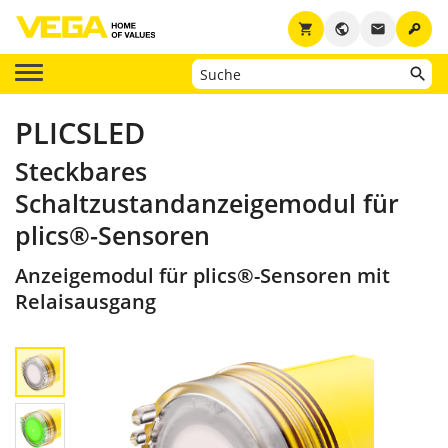
key
shopping_cart
public
email
PLICSLED
Steckbares
Schaltzustandanzeigemodul für
plics®-Sensoren
Anzeigemodul für plics®-Sensoren mit
Relaisausgang