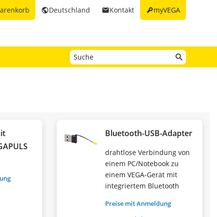
key
arenkorb
Deutschland
Kontakt
myVEGA
public
email
it
Bluetooth-USB-Adapter
EGAPULS
drahtlose Verbindung von
einem PC/Notebook zu
einem VEGA-Gerät mit
dung
integriertem Bluetooth
Preise mit Anmeldung