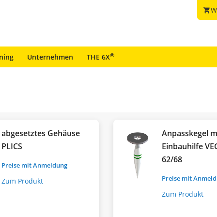
W
shopping_cart
®
ining
Unternehmen
THE 6X
abgesetztes Gehäuse
Anpasskegel m
PLICS
Einbauhilfe V
62/68
Preise mit Anmeldung
Preise mit Anmel
Zum Produkt
Zum Produkt