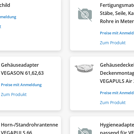
child
Fertigungsmate
Stäbe, Seile, Ka
nmeldung
Rohre in Mete
t
Preise mit Anmel
Zum Produkt
Gehäuseadapter
Gehäusedeckel
VEGASON 61,62,63
Deckenmonta
VEGAPULS Air 
Preise mit Anmeldung
Preise mit Anmel
Zum Produkt
Zum Produkt
Horn-/Standrohrantenne
Hygieneadapte
VEGAPULS 66
passend für 