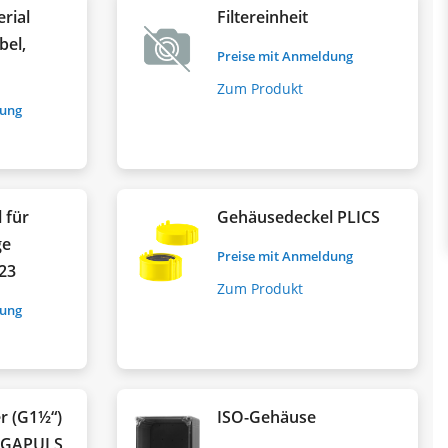
rial
Filtereinheit
bel,
Preise mit Anmeldung
r
Zum Produkt
dung
 für
Gehäusedeckel PLICS
ge
Preise mit Anmeldung
23
Zum Produkt
dung
r (G1½“)
ISO-Gehäuse
VEGAPULS