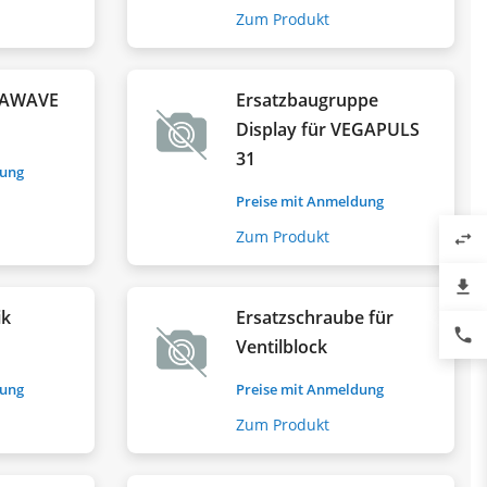
Zum Produkt
EGAWAVE
Ersatzbaugruppe
Display für VEGAPULS
31
dung
Preise mit Anmeldung
Zum Produkt
swap_horiz
file_download
ik
Ersatzschraube für
phone
Ventilblock
dung
Preise mit Anmeldung
Zum Produkt