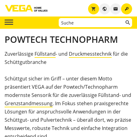
key
shopping_cart
public
email
POWTECH TECHNOPHARM
Zuverlässige
Füllstand
- und
Druckmesstechnik
für die
Schüttgutbranche
Schüttgut sicher im Griff – unter diesem Motto
präsentiert VEGA auf der Powtech/Technopharm
modernste Sensorik für die zuverlässige Füllstand- und
Grenzstandmessung
. Im Fokus stehen praxisgerechte
Lösungen für anspruchsvolle Anwendungen in der
Schüttgut- und Pulvertechnik – überall dort, wo präzise
Messwerte, robuste Technik und einfache Integration
entscheidend sind.