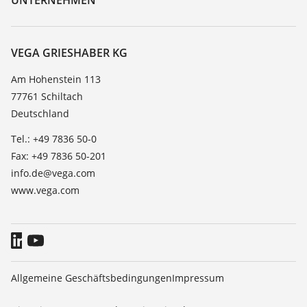
Suche
Service
Karriere
Beständigkeitsliste
Über VEGA
VEGA GRIESHABER KG
Dielektrizitätszahlliste
Kontakt
Am Hohenstein 113
TeamViewer
77761 Schiltach
News
Deutschland
Presse
Tel.: +49 7836 50-0
Blog
Fax: +49 7836 50-201
info.de@vega.com
www.vega.com
Allgemeine Geschäftsbedingungen
Impressum