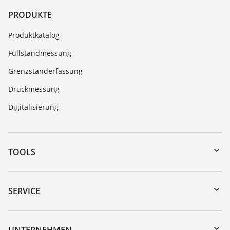
PRODUKTE
Produktkatalog
Füllstandmessung
Grenzstanderfassung
Druckmessung
Digitalisierung
TOOLS
Download-Center
Gerätesuche (Seriennummer)
SERVICE
myVEGA
Geräterücksendung
DTM Collection/PACTware
Trainings
UNTERNEHMEN