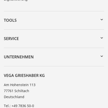
TOOLS
Download-Center
Gerätesuche (Seriennummer)
SERVICE
myVEGA
Geräterücksendung
DTM Collection/PACTware
Trainings
UNTERNEHMEN
Suche
Service
Karriere
Beständigkeitsliste
Über VEGA
VEGA GRIESHABER KG
Dielektrizitätszahlliste
Kontakt
Am Hohenstein 113
TeamViewer
77761 Schiltach
News
Deutschland
Presse
Tel.: +49 7836 50-0