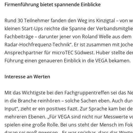
Firmenführung bietet spannende Einblicke
Rund 30 Teilnehmer fanden den Weg ins Kinzigtal – von 
kleinen Start-Ups reichte die Spanne der Verbandsmitglie
Fachbeiträge – darunter jener von Roland Welle aus de
Radar-Hochfrequenz-Technik“. Er ist zusammen mit Joche
Ansprechpartner für microTEC Südwest. Huber stellte de
Führung einen genaueren Einblick in die VEGA bekamen.
Interesse an Werten
Mit das Wichtigste bei den Fachgruppentreffen sei das N
in die Branche reinhören – solche Sachen eben. Auch du
Input“, zieht er ein positives Fazit. Zur Sprache kam bei
mehreren Ebenen. „Für VEGA sind nicht nur Messwerte 
spielen eine große Rolle. Bei uns steht der Mensch im Fo
daran sei groß gewesen. „Es war spürbar, dass das Werte-