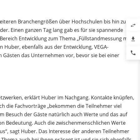
weiteren Branchengrößen über Hochschulen bis hin zu
swap_horiz
der. Einen ganzen Tag lang gab es für sie spannende
m Bereich Entwicklung zum Thema „Füllstandmessung mit
file_download
n Huber, ebenfalls aus der Entwicklung, VEGA-
phone
n Gästen das Unternehmen vor, bevor sie bei einer
etzwerken, erklärt Huber im Nachgang. Kontakte knüpfen,
rch die Fachvorträge „bekommen die Teilnehmer viel
 dem Besuch der Gäste natürlich auch Werte und das auf
von Bedeutung. Auch die zwischenmenschlichen Werte
kus“, sagt Huber. Das Interesse der anderen Teilnehmer
Thema auch bei ihnen präsent ist und sie sich ebenfalls