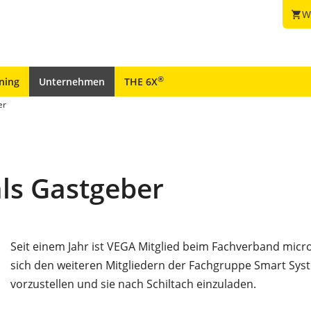
W
shopping_cart
®
ining
Unternehmen
THE 6X
er
als Gastgeber
Seit einem Jahr ist VEGA Mitglied beim Fachverband microT
sich den weiteren Mitgliedern der Fachgruppe Smart Syst
vorzustellen und sie nach Schiltach einzuladen.