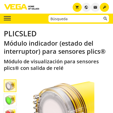
key
shopping_cart
public
email
PLICSLED
Módulo indicador (estado del
interruptor) para sensores plics®
Módulo de visualización para sensores
plics® con salida de relé