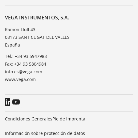
Búsqueda
Servicio
Acerca de VEGA
Lista de resistencias
Contacto
VEGA INSTRUMENTOS, S.A.
Medición del valor de constante dieléctrica
Notícias
Ramón Llull 43
TeamViewer
08173 SANT CUGAT DEL VALLÈS
Prensa
España
Blog
Tel.: +34 93 5947988
Fax: +34 93 5804984
info.es@vega.com
www.vega.com
Condiciones Generales
Pie de imprenta
Información sobre protección de datos