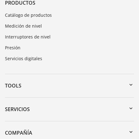
PRODUCTOS
Catálogo de productos
Medición de nivel
Interruptores de nivel
Presión
Servicios digitales
TOOLS
Zona de descarga
Búsqueda por número de serie
SERVICIOS
myVEGA
Devolución de instrumentos
DTM Collection/PACTware
Cursos de formacion
COMPAÑÍA