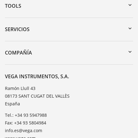
TOOLS
Zona de descarga
Búsqueda por número de serie
SERVICIOS
myVEGA
Devolución de instrumentos
DTM Collection/PACTware
Cursos de formacion
COMPAÑÍA
Búsqueda
Servicio
Acerca de VEGA
Lista de resistencias
Contacto
VEGA INSTRUMENTOS, S.A.
Medición del valor de constante dieléctrica
Notícias
Ramón Llull 43
TeamViewer
08173 SANT CUGAT DEL VALLÈS
Prensa
España
Blog
Tel.: +34 93 5947988
Fax: +34 93 5804984
info.es@vega.com