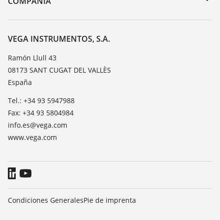
COMPAÑÍA
Búsqueda
Servicio
Acerca de VEGA
Lista de resistencias
Contacto
VEGA INSTRUMENTOS, S.A.
Medición del valor de constante dieléctrica
Notícias
Ramón Llull 43
TeamViewer
08173 SANT CUGAT DEL VALLÈS
Prensa
España
Blog
Tel.: +34 93 5947988
Fax: +34 93 5804984
info.es@vega.com
www.vega.com
Condiciones Generales
Pie de imprenta