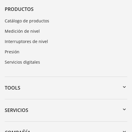
PRODUCTOS
Catálogo de productos
Medición de nivel
Interruptores de nivel
Presión
Servicios digitales
TOOLS
Zona de descarga
Búsqueda por número de serie
SERVICIOS
myVEGA
Devolución de instrumentos
DTM Collection/PACTware
Cursos de formacion