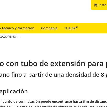
Cesta
shopping_cart
®
o técnico y formación
Compañía
THE 6X
GAWAVE 63
rio con tubo de extensión para
rano fino a partir de una densidad de 8 
aplicación
el punto de conmutación puede encontrarse hasta 6 m de distanc
lación. El diseño de la horquilla de ajuste es muy robusto y no s