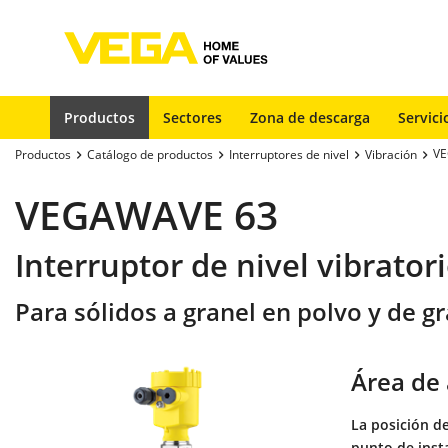
Productos
Sectores
Zona de descarga
Servici
VE
Productos
Catálogo de productos
Interruptores de nivel
Vibración
VEGAWAVE 63
Interruptor de nivel vibrato
Para sólidos a granel en polvo y de g
Área de 
La posición d
punto de insta