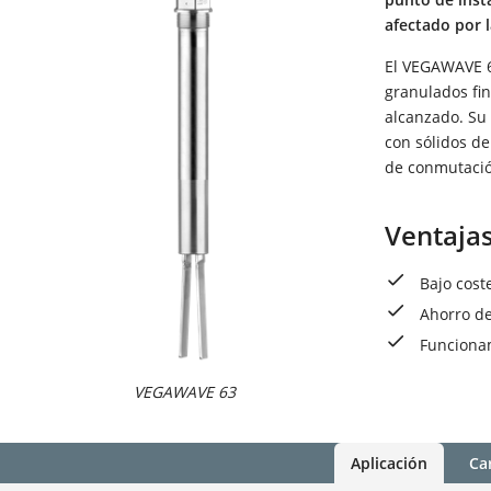
afectado por 
El VEGAWAVE 63
granulados fin
alcanzado. Su 
con sólidos d
de conmutaci
Ventaja
Bajo cost
Ahorro de
Funcionam
VEGAWAVE 63
Aplicación
Car