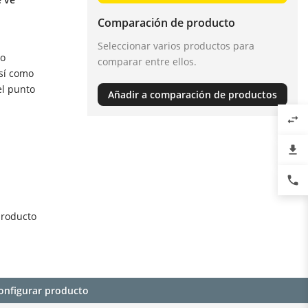
Comparación de producto
Seleccionar varios productos para
mo
comparar entre ellos.
así como
el punto
Añadir a comparación de productos
swap_horiz
file_download
phone
producto
onfigurar producto