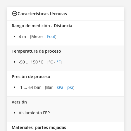
Características técnicas
Rango de medición - Distancia
4 m
Meter
-
Foot
[
]
Temperatura de proceso
-50 ... 150 °C
°C
-
°F
[
]
Presión de proceso
-1 ... 64 bar
Bar
-
kPa
-
psi
[
]
Versión
Aislamiento FEP
Materiales, partes mojadas