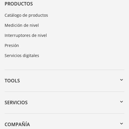
PRODUCTOS
Catálogo de productos
Medición de nivel
Interruptores de nivel
Presión
Servicios digitales
TOOLS
Zona de descarga
Búsqueda por número de serie
SERVICIOS
myVEGA
Devolución de instrumentos
DTM Collection/PACTware
Cursos de formacion
COMPAÑÍA