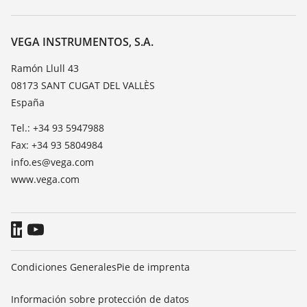
Búsqueda
Servicio
Acerca de VEGA
Lista de resistencias
Contacto
VEGA INSTRUMENTOS, S.A.
Medición del valor de constante dieléctrica
Notícias
Ramón Llull 43
TeamViewer
08173 SANT CUGAT DEL VALLÈS
Prensa
España
Blog
Tel.: +34 93 5947988
Fax: +34 93 5804984
info.es@vega.com
www.vega.com
Condiciones Generales
Pie de imprenta
Información sobre protección de datos