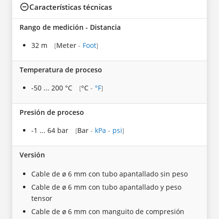
Características técnicas
Rango de medición - Distancia
32 m
Meter
-
Foot
[
]
Temperatura de proceso
-50 ... 200 °C
°C
-
°F
[
]
Presión de proceso
-1 ... 64 bar
Bar
-
kPa
-
psi
[
]
Versión
Cable de ø 6 mm con tubo apantallado sin peso
Cable de ø 6 mm con tubo apantallado y peso
tensor
Cable de ø 6 mm con manguito de compresión