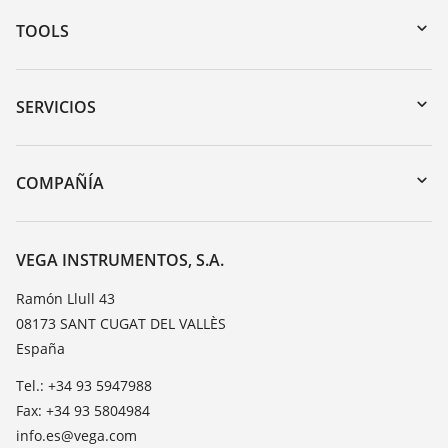
TOOLS
Zona de descarga
Búsqueda por número de serie
SERVICIOS
myVEGA
Devolución de instrumentos
DTM Collection/PACTware
Cursos de formacion
COMPAÑÍA
Búsqueda
Servicio
Acerca de VEGA
Lista de resistencias
Contacto
VEGA INSTRUMENTOS, S.A.
Medición del valor de constante dieléctrica
Notícias
Ramón Llull 43
TeamViewer
08173 SANT CUGAT DEL VALLÈS
Prensa
España
Blog
Tel.: +34 93 5947988
Fax: +34 93 5804984
info.es@vega.com