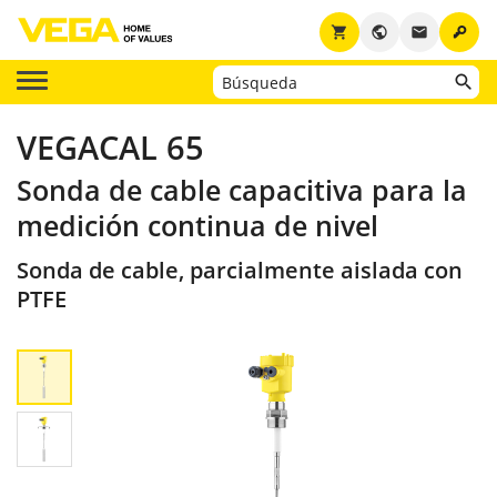
key
shopping_cart
public
email
VEGACAL 65
Sonda de cable capacitiva para la
medición continua de nivel
Sonda de cable, parcialmente aislada con
PTFE