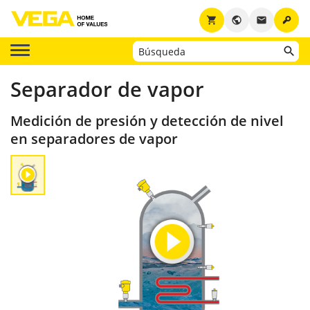
key
shopping_cart
public
email
Separador de vapor
Medición de presión y detección de nivel
en separadores de vapor