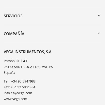
Zona de descarga
Búsqueda por número de serie
SERVICIOS
myVEGA
Devolución de instrumentos
DTM Collection/PACTware
Cursos de formacion
COMPAÑÍA
Búsqueda
Servicio
Acerca de VEGA
Lista de resistencias
Contacto
VEGA INSTRUMENTOS, S.A.
Medición del valor de constante dieléctrica
Notícias
Ramón Llull 43
TeamViewer
08173 SANT CUGAT DEL VALLÈS
Prensa
España
Blog
Tel.: +34 93 5947988
Fax: +34 93 5804984
info.es@vega.com
www.vega.com