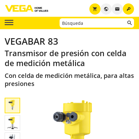
key
shopping_cart
public
email
VEGABAR 83
Transmisor de presión con celda
de medición metálica
Con celda de medición metálica, para altas
presiones