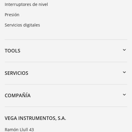
Interruptores de nivel
Presión
Servicios digitales
TOOLS
Zona de descarga
Búsqueda por número de serie
SERVICIOS
myVEGA
Devolución de instrumentos
DTM Collection/PACTware
Cursos de formacion
COMPAÑÍA
Búsqueda
Servicio
Acerca de VEGA
Lista de resistencias
Contacto
VEGA INSTRUMENTOS, S.A.
Medición del valor de constante dieléctrica
Notícias
Ramón Llull 43