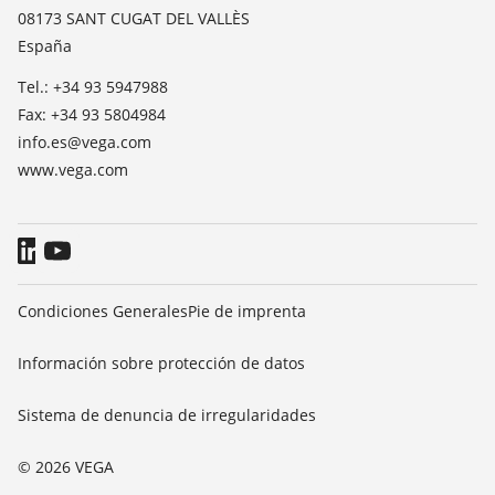
TeamViewer
08173 SANT CUGAT DEL VALLÈS
Prensa
España
Blog
Tel.: +34 93 5947988
Fax: +34 93 5804984
info.es@vega.com
www.vega.com
Condiciones Generales
Pie de imprenta
Información sobre protección de datos
Sistema de denuncia de irregularidades
© 2026 VEGA