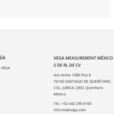
ÑÍA
VEGA MEASUREMENT MÉXICO
S DE RL DE CV
e VEGA
Ave Antea 1088 Piso 8
76100 SANTIAGO DE QUERÉTARO,
COL. JURICA, QRO, Querétaro
México
Tel.: +52 442 290 6100
info.mx@vega.com