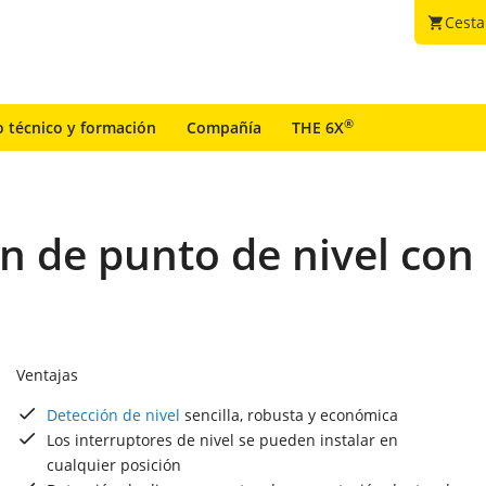
Cesta
shopping_cart
®
o técnico y formación
Compañía
THE 6X
 de punto de nivel con 
Ventajas
Detección de nivel
sencilla, robusta y económica
Los interruptores de nivel se pueden instalar en
cualquier posición