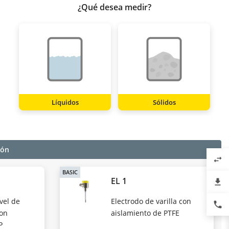
¿Qué desea medir?
Líquidos
Sólidos
ión
swap_horiz
BASIC
EL 1
file_download
vel de
Electrodo de varilla con
phone
con
aislamiento de PTFE
P