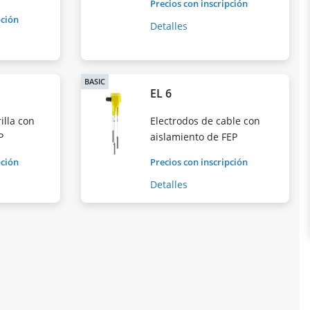
Precios con inscripción
pción
Detalles
BASIC
EL 6
illa con
Electrodos de cable con
P
aislamiento de FEP
pción
Precios con inscripción
Detalles