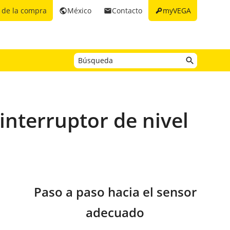
key
 de la compra
México
Contacto
myVEGA
public
email
interruptor de nivel
Paso a paso hacia el sensor
adecuado