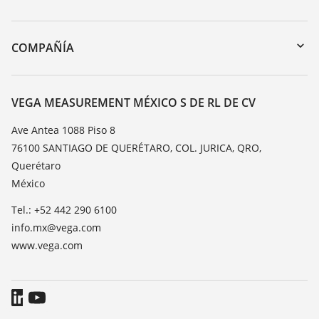
myVEGA
Devolución de instrumentos
DTM Collection/PACTware
Cursos de formacion
COMPAÑÍA
Búsqueda
Servicio
Acerca de VEGA
Lista de resistencias
Contacto
VEGA MEASUREMENT MÉXICO S DE RL DE CV
Medición del valor de constante dieléctrica
Notícias
Ave Antea 1088 Piso 8
TeamViewer
76100 SANTIAGO DE QUERÉTARO, COL. JURICA, QRO,
Prensa
Querétaro
Blog
México
Tel.: +52 442 290 6100
info.mx@vega.com
www.vega.com