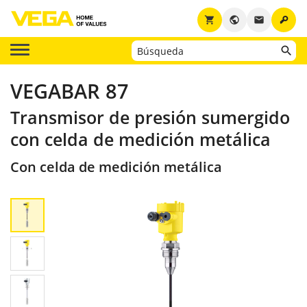
key
shopping_cart
public
email
VEGABAR 87
Transmisor de presión sumergido
con celda de medición metálica
Con celda de medición metálica