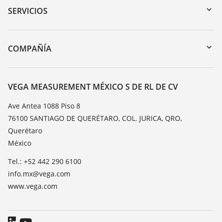
Búsqueda por número de serie
SERVICIOS
myVEGA
Devolución de instrumentos
DTM Collection/PACTware
Cursos de formacion
COMPAÑÍA
Búsqueda
Servicio
Acerca de VEGA
Lista de resistencias
Contacto
VEGA MEASUREMENT MÉXICO S DE RL DE CV
Medición del valor de constante dieléctrica
Notícias
Ave Antea 1088 Piso 8
TeamViewer
76100 SANTIAGO DE QUERÉTARO, COL. JURICA, QRO,
Prensa
Querétaro
Blog
México
Tel.: +52 442 290 6100
info.mx@vega.com
www.vega.com