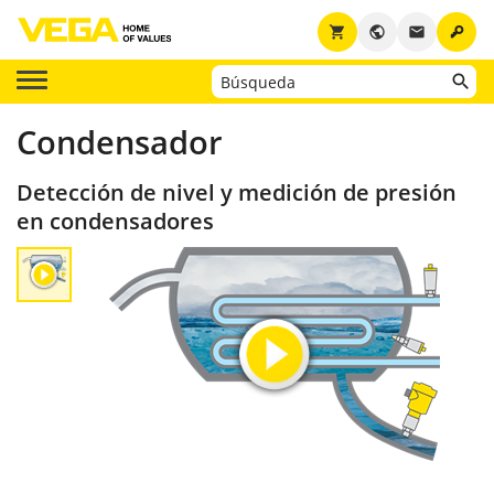
key
shopping_cart
public
email
Condensador
Detección de nivel y medición de presión
en condensadores