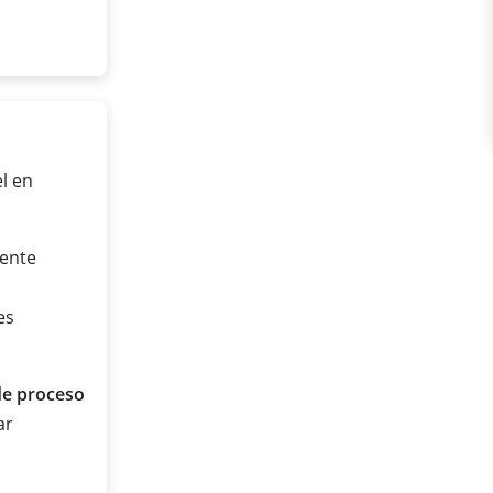
el en
ente
es
de proceso
ar