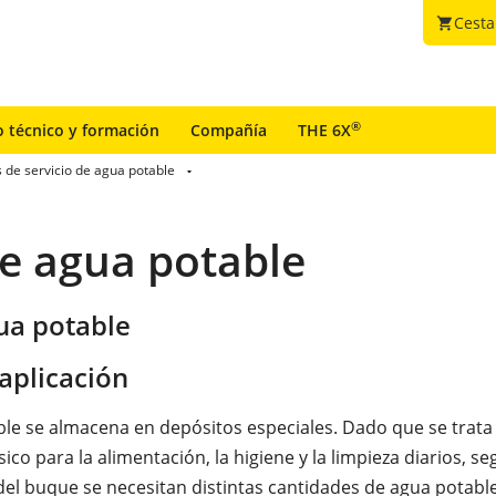
Cesta
shopping_cart
®
o técnico y formación
Compañía
THE 6X
 de servicio de agua potable
de agua potable
ua potable
aplicación
ble se almacena en depósitos especiales. Dado que se trata
co para la alimentación, la higiene y la limpieza diarios, se
del buque se necesitan distintas cantidades de agua potable