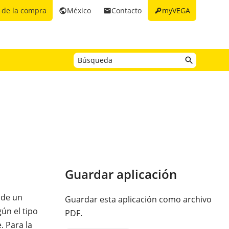
key
 de la compra
México
Contacto
myVEGA
public
email
Guardar aplicación
 de un
Guardar esta aplicación como archivo
gún el tipo
PDF.
. Para la