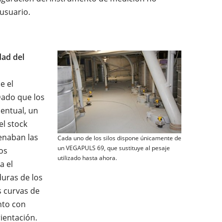
 usuario.
dad del
e el
Dado que los
entual, un
el stock
enaban las
Cada uno de los silos dispone únicamente de
un VEGAPULS 69, que sustituye al pesaje
os
utilizado hasta ahora.
a el
uras de los
s curvas de
nto con
ientación.