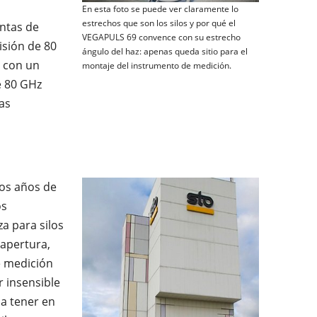
En esta foto se puede ver claramente lo
estrechos que son los silos y por qué el
antas de
VEGAPULS 69 convence con su estrecho
isión de 80
ángulo del haz: apenas queda sitio para el
 con un
montaje del instrumento de medición.
e 80 GHz
as
os años de
os
a para silos
 apertura,
e medición
 insensible
 a tener en