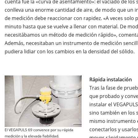
cuenta fue la «curva de asentamiento»: el vaciado de los s
conlleva una enorme cantidad de aire, de modo que un 
de medición debe reaccionar con rapidez. «A veces solo 
minuto hasta que se vuelve a llenar con material. De mo
necesitábamos un método de medición rápido», comenta
Además, necesitaban un instrumento de medición sencil
pudiera lidiar con los cambios en la densidad del sólido.
Rápida instalación
Tras la fase de prue
que probado y conven
instalar el VEGAPULS
sino también en los si
mismo instrumento e
conectarlos y usarlo
El VEGAPULS 69 convence por su rápida
medición y la elevada fiabilidad.
mover rápidamente u