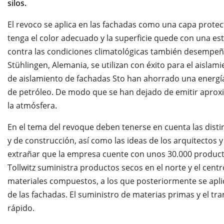
silos.
El revoco se aplica en las fachadas como una capa protecto
tenga el color adecuado y la superficie quede con una es
contra las condiciones climatológicas también desempeña
Stühlingen, Alemania, se utilizan con éxito para el aislam
de aislamiento de fachadas Sto han ahorrado una energía c
de petróleo. De modo que se han dejado de emitir apro
la atmósfera.
En el tema del revoque deben tenerse en cuenta las disti
y de construcción, así como las ideas de los arquitectos 
extrañar que la empresa cuente con unos 30.000 producto
Tollwitz suministra productos secos en el norte y el cen
materiales compuestos, a los que posteriormente se aplic
de las fachadas. El suministro de materias primas y el t
rápido.