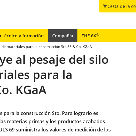
Cesta de la c
shopping_cart
®
o técnico y formación
Compañía
THE 6X
a de materiales para la construcción Sto SE & Co. KGaA
e al pesaje del silo
iales para la
Co. KGaA
 para la construcción Sto. Para lograrlo es
 las materias primas y los productos acabados.
LS 69 suministra los valores de medición de los