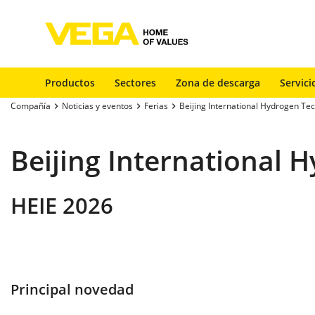
Productos
Sectores
Zona de descarga
Servici
Compañía
Noticias y eventos
Ferias
Beijing International Hydrogen Te
Beijing International 
HEIE 2026
Principal novedad