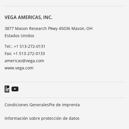
Búsqueda
Servicio
Acerca de VEGA
Lista de resistencias
Contacto
VEGA AMERICAS, INC.
Medición del valor de constante dieléctrica
Notícias
3877 Mason Research Pkwy 45036 Mason, OH
TeamViewer
Estados Unidos
Prensa
Blog
Tel.: +1 513-272-0131
Fax: +1 513-272-0133
americas@vega.com
www.vega.com
Condiciones Generales
Pie de imprenta
Información sobre protección de datos