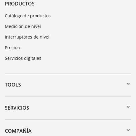
PRODUCTOS
Catálogo de productos
Medición de nivel
Interruptores de nivel
Presión
Servicios digitales
TOOLS
Zona de descarga
Búsqueda por número de serie
SERVICIOS
myVEGA
Devolución de instrumentos
DTM Collection/PACTware
Cursos de formacion
COMPAÑÍA