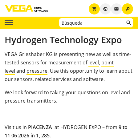
key
shopping_cart
public
email
Hydrogen Technology Expo
VEGA Grieshaber KG is presenting new as well as time-
tested sensors for measurement of
level
,
point
level
and
pressure
. Use this opportunity to learn about
our sensors, related services and software.
We look forward to taking your questions on
level and
pressure transmitters.
Visit us in
PIACENZA
at HYDROGEN EXPO – from
9
to
11
06 2026
in
1
,
285
.