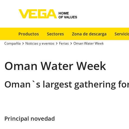
Productos
Sectores
Zona de descarga
Servici
Compañía
Noticias y eventos
Ferias
Oman Water Week
Oman Water Week
Oman`s largest gathering for
Principal novedad