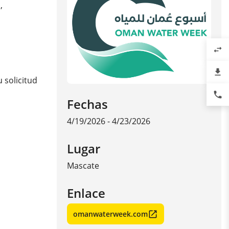
,
swap_horiz
file_download
 solicitud
phone
Fechas
4/19/2026 - 4/23/2026
Lugar
Mascate
Enlace
omanwaterweek.com