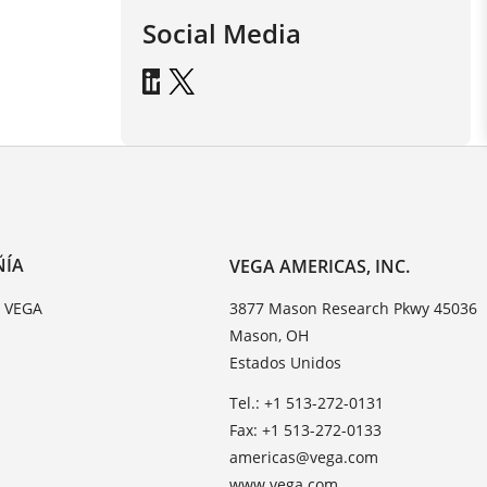
Social Media
ÑÍA
VEGA AMERICAS, INC.
e VEGA
3877 Mason Research Pkwy 45036
Mason, OH
Estados Unidos
Tel.: +1 513-272-0131
Fax: +1 513-272-0133
americas@vega.com
www.vega.com