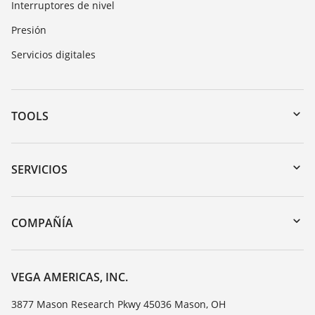
Interruptores de nivel
Presión
Servicios digitales
TOOLS
Zona de descarga
Búsqueda por número de serie
SERVICIOS
myVEGA
Devolución de instrumentos
DTM Collection/PACTware
Cursos de formacion
COMPAÑÍA
Búsqueda
Servicio
Acerca de VEGA
Lista de resistencias
Contacto
VEGA AMERICAS, INC.
Medición del valor de constante dieléctrica
Notícias
3877 Mason Research Pkwy 45036 Mason, OH