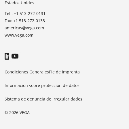
TeamViewer
Estados Unidos
Prensa
Blog
Tel.: +1 513-272-0131
Fax: +1 513-272-0133
americas@vega.com
www.vega.com
Condiciones Generales
Pie de imprenta
Información sobre protección de datos
Sistema de denuncia de irregularidades
© 2026 VEGA