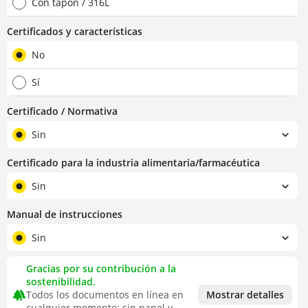
Con tapón / 316L
Certificados y características
No
Sí
Certificado / Normativa
Sin
Certificado para la industria alimentaria/farmacéutica
Sin
Manual de instrucciones
Sin
Gracias por su contribución a la
sostenibilidad.
forest
Todos los documentos en línea en
Mostrar detalles
cualquier momento: sin papel y