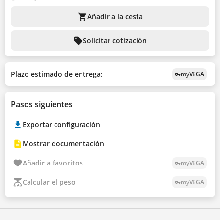
shopping_cart
Añadir a la cesta
sell
Solicitar cotización
Plazo estimado de entrega:
my
VEGA
vpn_key
Pasos siguientes
Exportar configuración
Mostrar documentación
Añadir a favoritos
my
VEGA
vpn_key
Calcular el peso
my
VEGA
vpn_key