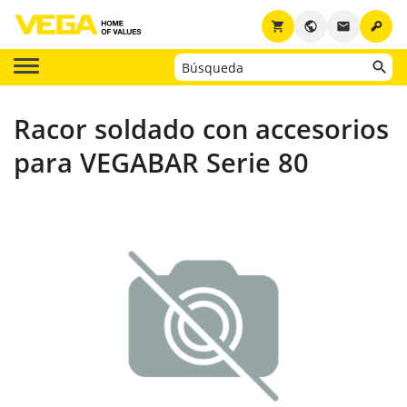
key
shopping_cart
public
email
Racor soldado con accesorios
para VEGABAR Serie 80