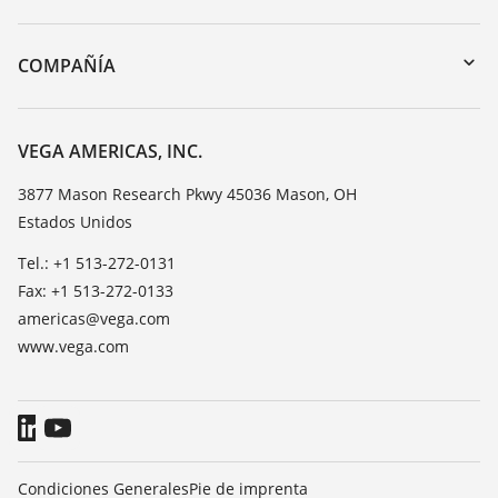
myVEGA
Devolución de instrumentos
DTM Collection/PACTware
Cursos de formacion
COMPAÑÍA
Búsqueda
Servicio
Acerca de VEGA
Lista de resistencias
Contacto
VEGA AMERICAS, INC.
Medición del valor de constante dieléctrica
Notícias
3877 Mason Research Pkwy 45036 Mason, OH
TeamViewer
Estados Unidos
Prensa
Blog
Tel.: +1 513-272-0131
Fax: +1 513-272-0133
americas@vega.com
www.vega.com
Condiciones Generales
Pie de imprenta