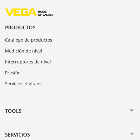
PRODUCTOS
Catálogo de productos
Medición de nivel
Interruptores de nivel
Presión
Servicios digitales
TOOLS
Zona de descarga
Búsqueda por número de serie
SERVICIOS